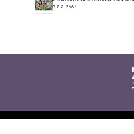
2 ส.ค. 2567
ส
เ
E